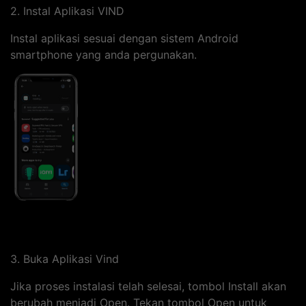
2. Instal Aplikasi VIND
Instal aplikasi sesuai dengan sistem Android
smartphone yang anda pergunakan.
3. Buka Aplikasi Vind
Jika proses instalasi telah selesai, tombol Install akan
berubah menjadi Open. Tekan tombol Open untuk