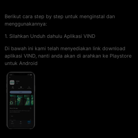
Berikut cara step by step untuk menginstal dan
menggunakannya:
1. Silahkan Unduh dahulu Aplikasi VIND
Di bawah ini kami telah menyediakan link download
aplikasi VIND, nanti anda akan di arahkan ke Playstore
untuk Android