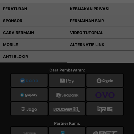
PERATURAN
KEBIJAKAN PRIVASI
SPONSOR
PERMAINAN FAIR
CARA BERMAIN
VIDEO TUTORIAL
MOBILE
ALTERNATIF LINK
ANTI BLOKIR
Cara Pembayaran:
Partner Kami: