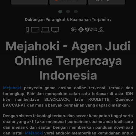
Dukungan Perangkat & Keamanan Terjamin :
Mejahoki - Agen Judi
Online Terpercaya
Indonesia
Mejahoki
penyedia game casino online terkenal, terbaik dan
terlengkap. Fair dan merupakan salah satu terbesar di asia. IDN
live number,Live BLACKJACK, Live ROULETTE, Queenco
BACCARAT dan masih banyak permainan yang dapat dimainkan.
Dengan sistem teknologi terbaru dan server kecepatan tinggi serta
dealer yang aktif akan membuat permainan casino anda lebih seru
dan menarik dan santai. Dengan memberikan panduan download
dan install
Mejahoki
versi android memberikan kemudahan untuk